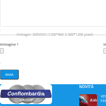
.
--------------Immagini SERVIZIO (1200*800 O 800*1200 pixel)-----------
Immagine 1
I
.
NOVITÀ
VE
FE