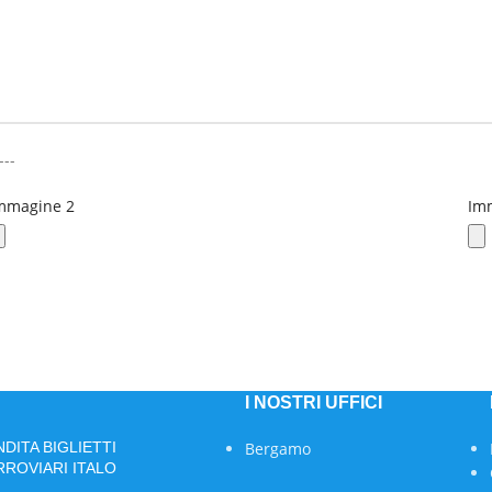
---
mmagine 2
Im
I NOSTRI UFFICI
NDITA BIGLIETTI
Bergamo
RROVIARI ITALO