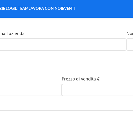
ZI
BLOG
IL TEAM
LAVORA CON NOI
EVENTI
mail azienda
Nom
Prezzo di vendita €