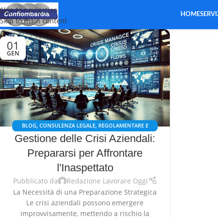
Skip to navigation
HOME
SERVI
Skip to main content
01
GEN
BLOG
,
CONSULENZA LEGALE, REGOLAMENTARE E
Gestione delle Crisi Aziendali:
GESTIONE DELLE CRISI
,
GESTIONE DELLE CRISI AZIENDALI
Prepararsi per Affrontare
l'Inaspettato
Pubblicato da
Redazione Lavorare Oggi
La Necessità di una Preparazione Strategica
Le crisi aziendali possono emergere
improvvisamente, mettendo a rischio la