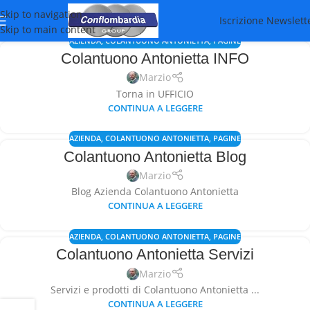
Skip to navigation
Iscrizione Newslett
Skip to main content
AZIENDA
,
COLANTUONO ANTONIETTA
,
PAGINE
Colantuono Antonietta INFO
Marzio
Torna in UFFICIO
CONTINUA A LEGGERE
AZIENDA
,
COLANTUONO ANTONIETTA
,
PAGINE
Colantuono Antonietta Blog
Marzio
Blog Azienda Colantuono Antonietta
CONTINUA A LEGGERE
AZIENDA
,
COLANTUONO ANTONIETTA
,
PAGINE
Colantuono Antonietta Servizi
Marzio
Servizi e prodotti di Colantuono Antonietta ...
CONTINUA A LEGGERE