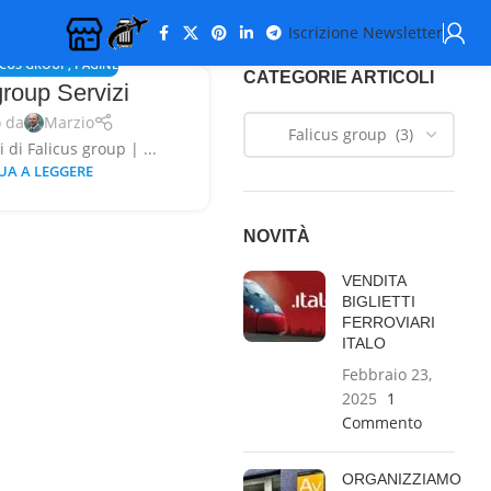
Iscrizione Newsletter
ICUS GROUP
,
PAGINE
CATEGORIE ARTICOLI
group Servizi
o da
Marzio
i di Falicus group | ...
UA A LEGGERE
NOVITÀ
VENDITA
BIGLIETTI
FERROVIARI
ITALO
Febbraio 23,
2025
1
Commento
ORGANIZZIAMO