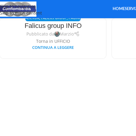
Skip to navigation
HOME
SERVI
Skip to main content
AZIENDA
,
FALICUS GROUP
,
PAGINE
Falicus group INFO
Pubblicato da
Marzio
Torna in UFFICIO
CONTINUA A LEGGERE