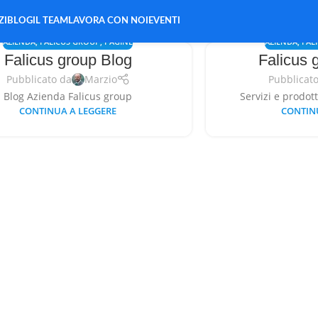
ZI
BLOG
IL TEAM
LAVORA CON NOI
EVENTI
AZIENDA
,
FALICUS GROUP
,
PAGINE
AZIENDA
,
FAL
Falicus group Blog
Falicus 
Pubblicato da
Marzio
Pubblicat
Blog Azienda Falicus group
Servizi e prodott
CONTINUA A LEGGERE
CONTIN