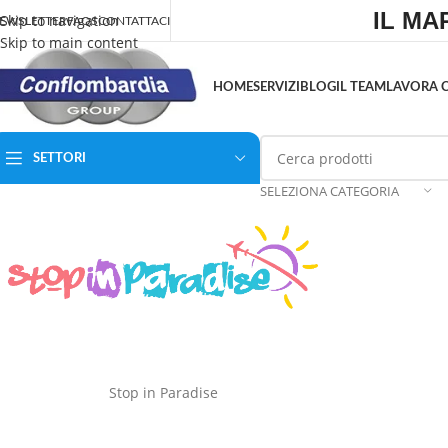
IL MA
Skip to navigation
EWSLETTER
FAQS
CONTATTACI
Skip to main content
HOME
SERVIZI
BLOG
IL TEAM
LAVORA 
SETTORI
SELEZIONA CATEGORIA
Stop in Paradise