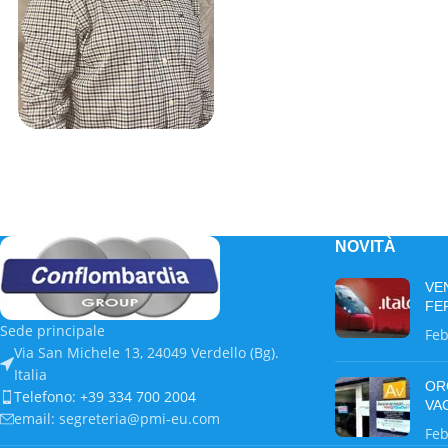
NOVITÀ
VE
FE
Sede principale
Feb
Via San Michele 13, 24049 Verdello (Bg).
Italia
OR
Telefono: +39 334 700 2004
VA
email: segreteria@pmi-eu.com
Feb