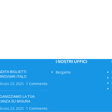
I NOSTRI UFFICI
NDITA BIGLIETTI
Bergamo
RROVIARI ITALO
braio 23, 2025
1 Commento
GANIZZIAMO LA TUA
CANZA SU MISURA
braio 23, 2025
1 Commento