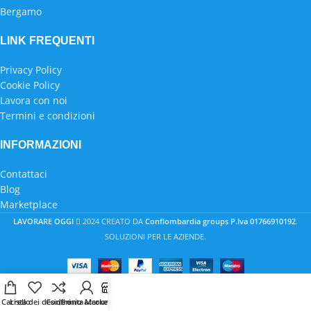
Bergamo
LINK FREQUENTI
Privacy Policy
Cookie Policy
Lavora con noi
Termini e condizioni
INFORMAZIONI
Contattaci
Blog
Marketplace
LAVORARE OGGI
2024 CREATO DA
Conflombardia groups P.Iva 01766910192
.
SOLUZIONI PER LE AZIENDE.
Carrello
Lista dei desideri
Confronta
Il mio account
Marketplace