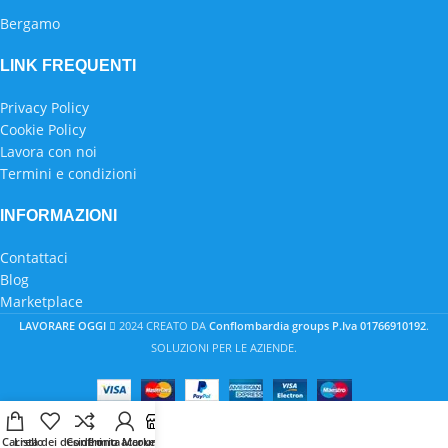
Bergamo
LINK FREQUENTI
Privacy Policy
Cookie Policy
Lavora con noi
Termini e condizioni
INFORMAZIONI
Contattaci
Blog
Marketplace
LAVORARE OGGI
2024 CREATO DA
Conflombardia groups P.Iva 01766910192
.
SOLUZIONI PER LE AZIENDE.
Carrello
Lista dei desideri
Confronta
Il mio account
Marketplace