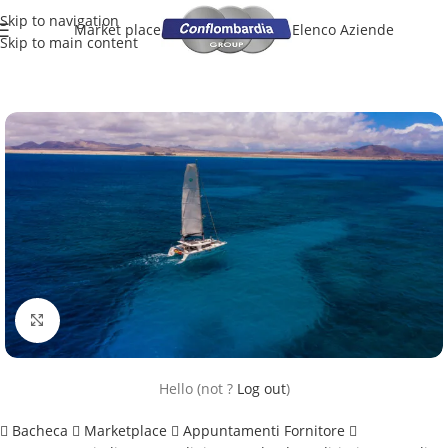
Skip to navigation
Market place
Elenco Aziende
Skip to main content
Clicca per ingrandire
Hello
(not
?
Log out
)
Bacheca
Marketplace
Appuntamenti Fornitore