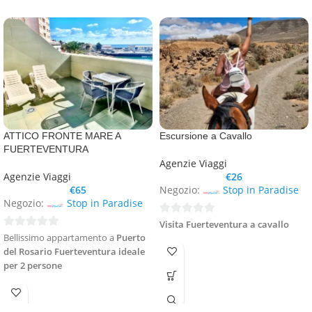
ATTICO FRONTE MARE A
Escursione a Cavallo
FUERTEVENTURA
Agenzie Viaggi
Agenzie Viaggi
€
26
€
65
Negozio:
Stop in Paradise
Negozio:
Stop in Paradise
0
Visita Fuerteventura a cavallo
0
Bellissimo appartamento a
Puerto
su
su
del Rosario Fuerteventura ideale
5
per 2 persone
5